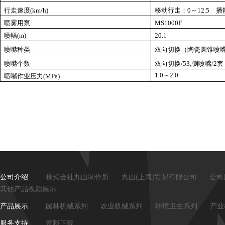
行走速度
(km/h)
移动行走：
0
～
12.5
播
喷雾用泵
MS1000F
喷幅
(m)
20.1
喷嘴种类
双向切换（陶瓷圆锥喷
喷嘴个数
双向切换
/53;
侧喷嘴
/2
套
1.0
～
2.0
喷嘴作业压力
(MPa)
公司介绍
株式会社丸山制作所
丸山(上海)贸易有限公司
公司
其他产品视频展示
产品展示
园林机械系列
农业机械系列
环境卫生系列
产业
服务支持
资料下载