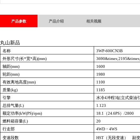
产品参数
产品介绍
相关视频
丸山新品
名称
3WP-600CN3B
外形尺寸
(
长
*
宽
*
高
)(mm)
3690&times;2195&times
轴距
(mm)
1600
轮距
(mm)
1980
有效离地高度
(mm)
1100
质量
(kg)
1185
引擎
水冷
4
冲程
3
缸立式柴油
总排气量
(L)
1.123
额定功率
(kW(PS)/rpm)
18.1
（
24.6PS
）
/2800
燃料箱容量
(L)
20
行走部
4WD
・
4WS
变速段数
HST
（无段变速） 副