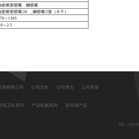
陶瓷锥形喷嘴、侧喷嘴
陶瓷锥形喷嘴/26 ;侧喷嘴/2套（６个）
70
～1395
.0
～2.5
)贸易有限公司
公司历史
公司理念
公司荣誉
环境卫生系列
产业机械系列
新市场产品
TEL：021