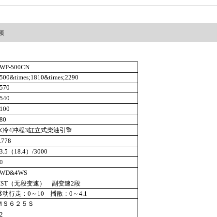
频
WP-500CN
500&times;1810&times;2290
570
540
100
80
水冷4冲程3缸立式柴油引擎
.778
3.5
（18.4）/3000
0
4WD&4WS
HST
（无段变速） 副变速2段
移动行走：0～10 播散：0～4.1
ＭＳ６２５Ｓ
2