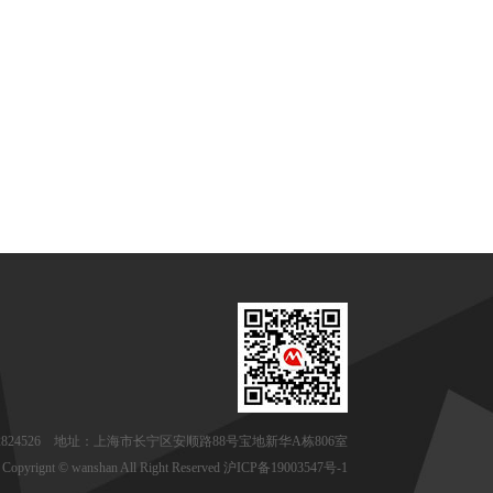
-62824526 地址：上海市长宁区安顺路88号宝地新华A栋806室
Copyrignt © wanshan All Right Reserved
沪ICP备19003547号-1