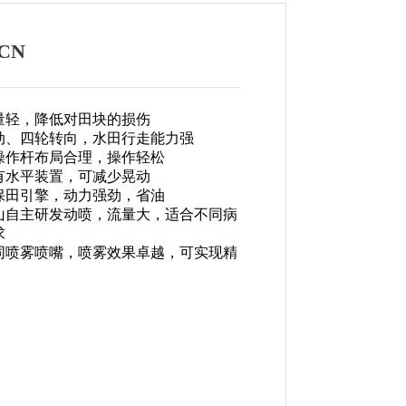
0CN
量轻，降低对田块的损伤

动、四轮转向，水田行走能力强

操作杆布局合理，操作轻松

有水平装置，可减少晃动

保田引擎，动力强劲，省油

山自主研发动喷，流量大，适合不同病


同喷雾喷嘴，喷雾效果卓越，可实现精