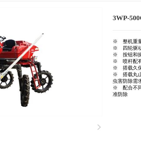
3WP-50
※　整机重
※　四轮驱
※　按钮和
※　喷杆配
※　搭载久
※　搭载丸
虫害防除需求
※　配合不
准防除