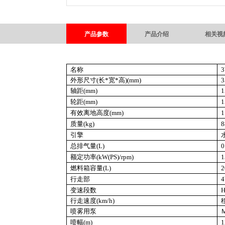
产品参数
产品介绍
相关视
名称
3
外形尺寸(长*宽*高)(mm)
3
轴距(mm)
1
轮距(mm)
1
有效离地高度(mm)
1
质量(kg)
8
引擎
总排气量(L)
0
额定功率(kW(PS)/rpm)
1
燃料箱容量(L)
2
行走部
变速段数
行走速度(km/h)
喷雾用泵
喷幅(m)
1